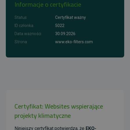
Informacje o certyfikacie
Status
Certyfikat ważny
ID członka
5022
Data ważności
30.09.2026
Strona
www.eko-filters.com
Certyfikat: Websites wspierające
projekty klimatyczne
Niniejszy certyfikat potwierdza, że
EKO-