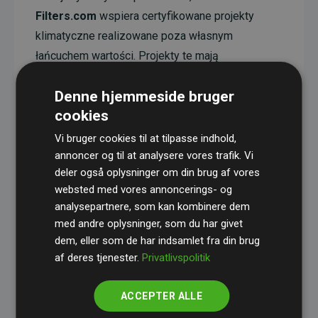
Filters.com
wspiera certyfikowane projekty
klimatyczne realizowane poza własnym
łańcuchem wartości. Projekty te mają
udokumentowany efekt redukcji emisji CO₂, który
Denne hjemmeside bruger
średnio odpowiada dwukrotności szacowanych
cookies
emisji generowanych przez stronę internetową.
Vi bruger cookies til at tilpasse indhold,
Wszystkie projekty są weryfikowane przez
Gold
annoncer og til at analysere vores trafik. Vi
Standard
, co gwarantuje ich wysoką jakość,
deler også oplysninger om din brug af vores
rzeczywisty wpływ na klimat oraz pełną
websted med vores annoncerings- og
transparentność.
analysepartnere, som kan kombinere dem
med andre oplysninger, som du har givet
Więcej informacji o konkretnych projektach
dem, eller som de har indsamlet fra din brug
znajdziesz
tutaj.
af deres tjenester.
Privatlivspolitik
ACCEPTER ALLE