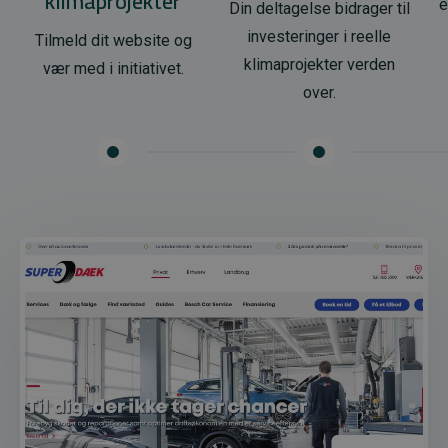
klimaprojekter
e
Din deltagelse bidrager til
investeringer i reelle
Tilmeld dit website og
klimaprojekter verden
vær med i initiativet.
over.