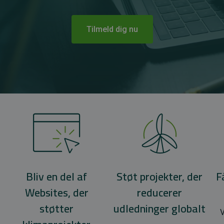
Tilmeld dig nu
Bliv en del af
Støt projekter, der
F
Websites, der
reducerer
støtter
udledninger globalt
V