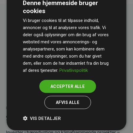
Denne hjemmeside bruger
cookies
Vi bruger cookies til at tilpasse indhold,
annoncer og til at analysere vores trafik. Vi
deler også oplysninger om din brug af vores
websted med vores annoncerings- og
analysepartnere, som kan kombinere dem
med andre oplysninger, som du har givet
dem, eller som de har indsamlet fra din brug
af deres tjenester.
Privatlivspolitik
ACCEPTER ALLE
AFVIS ALLE
HVAD FÅR DU FOR PENGENE?
Styrk dit brand med ansvarlige valg
VIS DETALJER
Invester i bæredygtige og klimafremmende projekter –