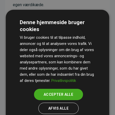
egen værdikæde.
Projekterne har en dokumenteret CO₂-
reducerende effekt, som i gennemsnit svarer til
Denne hjemmeside bruger
dobbelt så meget CO₂ som den estimerede
cookies
udledning fra hjemmesiden.
Vi bruger cookies til at tilpasse indhold,
Alle projekter er verificeret gennem
Gold
annoncer og til at analysere vores trafik. Vi
deler også oplysninger om din brug af vores
Standard
– en international ordning, der sikrer høj
websted med vores annoncerings- og
kvalitet og gennemsigtighed i klimainvesteringer.
analysepartnere, som kan kombinere dem
Du kan læse mere om de konkrete projekter
her.
med andre oplysninger, som du har givet
dem, eller som de har indsamlet fra din brug
af deres tjenester.
Privatlivspolitik
ACCEPTER ALLE
initiativet Websites, der støtter klimaprojekter
AFVIS ALLE