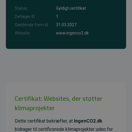
Status
Gyldigt certifikat
Deltager ID
1
Gældende frem til
31.03.2027
Website
www.ingenco2.dk
Certifikat: Websites, der støtter
klimaprojekter
Dette certifikat bekræfter, at
IngenCO2.dk
bidrager til certificerede klimaprojekter uden for