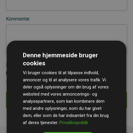
Kommentar
Denne hjemmeside bruger
cookies
Når du tilmelder dig
Websites, der støtter klimaprojekter
,
Vi bruger cookies til at tilpasse indhold,
bekræfter du samtidig at du har læst - og accepterer -
annoncer og til at analysere vores trafik. Vi
vores medlemsbetingelser
.
deler også oplysninger om din brug af vores
websted med vores annoncerings- og
Tilmeld
analysepartnere, som kan kombinere dem
med andre oplysninger, som du har givet
dem, eller som de har indsamlet fra din brug
af deres tjenester.
Privatlivspolitik