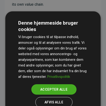
its own value chain.
These projects have a documented CO₂-reducing
effect that, on average, corresponds to twice the
Denne hjemmeside bruger
estimated emissions of the website.
cookies
All supported projects are verified through
Gold
Vi bruger cookies til at tilpasse indhold,
Standard
, ensuring high quality, real climate
annoncer og til at analysere vores trafik. Vi
deler også oplysninger om din brug af vores
impact, and full transparency.
websted med vores annoncerings- og
You can read more about the specific projects
analysepartnere, som kan kombinere dem
here.
med andre oplysninger, som du har givet
dem, eller som de har indsamlet fra din brug
af deres tjenester.
Privatlivspolitik
ACCEPTER ALLE
Websites Supporting Climate Projects initiative
AFVIS ALLE