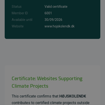
Status
Valid certificate
Member ID
6001
Available until
30/09/2026
Website
www.hojskolendk.dk
Certificate: Websites Supporting
Climate Projects
This certificate confirms that
HØJSKOLENDK
contributes to certified climate projects outside