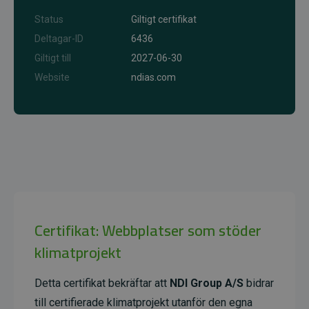
Status
Giltigt certifikat
Deltagar-ID
6436
Giltigt till
2027-06-30
Website
ndias.com
Certifikat: Webbplatser som stöder
klimatprojekt
Detta certifikat bekräftar att
NDI Group A/S
bidrar
till certifierade klimatprojekt utanför den egna