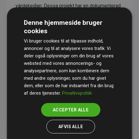
värdekedjan. Dessa projekt har en dokumenterad
CO₂-reducerande effekt som i genomsnitt
Denne hjemmeside bruger
motsvarar dubbelt så mycket CO₂ som
cookies
webbplatsens beräknade utsläpp.
Vi bruger cookies til at tilpasse indhold,
Alla projekt verifieras genom
Gold Standard
,
annoncer og til at analysere vores trafik. Vi
vilket säkerställer hög kvalitet, faktisk klimatnytta
deler også oplysninger om din brug af vores
och full transparens. Du kan läsa mer om de
websted med vores annoncerings- og
specifika projekten
här.
analysepartnere, som kan kombinere dem
med andre oplysninger, som du har givet
dem, eller som de har indsamlet fra din brug
af deres tjenester.
Privatlivspolitik
ACCEPTER ALLE
initiativet Webbplatser som stöder klimatprojekt
AFVIS ALLE