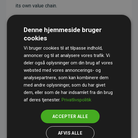
its own value chain.
These projects have a documented CO₂-reducing
effect that, on average, corresponds to twice the
Denne hjemmeside bruger
estimated emissions of the website.
cookies
All supported projects are verified through
Gold
Vi bruger cookies til at tilpasse indhold,
Standard
, ensuring high quality, real climate
annoncer og til at analysere vores trafik. Vi
deler også oplysninger om din brug af vores
impact, and full transparency.
websted med vores annoncerings- og
You can read more about the specific projects
analysepartnere, som kan kombinere dem
here.
med andre oplysninger, som du har givet
dem, eller som de har indsamlet fra din brug
af deres tjenester.
Privatlivspolitik
ACCEPTER ALLE
Websites Supporting Climate Projects initiative
AFVIS ALLE