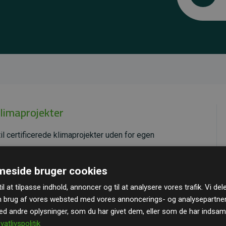
klimaprojekter
il certificerede klimaprojekter uden for egen
ende effekt, som i gennemsnit svarer til dobbelt så
eside bruger cookies
ra hjemmesiden.
il at tilpasse indhold, annoncer og til at analysere vores trafik. Vi de
andard
– en international ordning, der sikrer høj kvalitet
n brug af vores websted med vores annoncerings- og analysepartne
u kan læse mere om de konkrete projekter
her.
 andre oplysninger, som du har givet dem, eller som de har indsamle
ivatlivspolitik