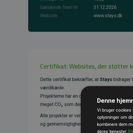
Gældende frem til
31.12.2026
Website
www.stays.dk
Certifikat: Websites, der støtter 
Dette certifikat bekræfter, at
Stays
bidrager t
værdikæde.
Projekterne har en dokumenteret CO₂-reducer
Denne hjemm
meget CO₂ som den estimerede udledning f
Vi bruger cookies t
Alle projekter er verificeret gennem
Gold St
oplysninger om di
og gennemsigtighed i klimainvesteringer. D
kombinere dem med
deres tjenester.
Pr