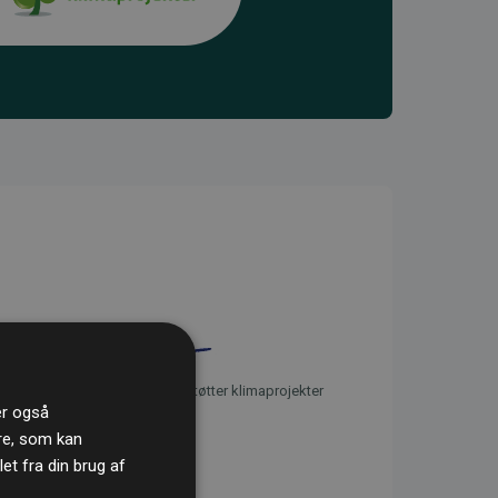
initiativet Websites, der støtter klimaprojekter
ler også
re, som kan
t fra din brug af