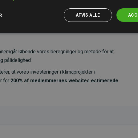
R
AFVIS ALLE
ACC
nemgår løbende vores beregninger og metode for at
g pålidelighed.
er, at vores investeringer i klimaprojekter i
r for
200% af medlemmernes websites estimerede