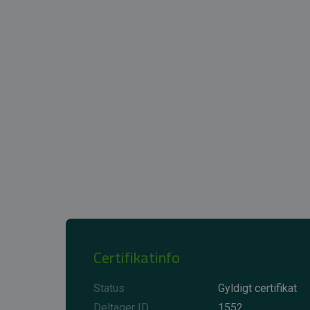
Certifikatinfo
Status
Gyldigt certifikat
Deltager ID
1552