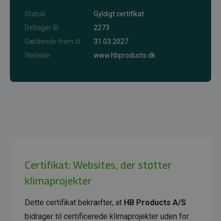
Status
Gyldigt certifikat
Deltager ID
2273
Gældende frem til
31.03.2027
Website
www.hbproducts.dk
Certifikat: Websites, der støtter
klimaprojekter
Dette certifikat bekræfter, at
HB Products A/S
bidrager til certificerede klimaprojekter uden for