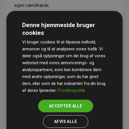
egen værdikæde.
Projekterne har en dokumenteret CO₂-
reducerende effekt, som i gennemsnit svarer til
Denne hjemmeside bruger
dobbelt så meget CO₂ som den estimerede
cookies
udledning fra hjemmesiden.
Vi bruger cookies til at tilpasse indhold,
Alle projekter er verificeret gennem
Gold
annoncer og til at analysere vores trafik. Vi
deler også oplysninger om din brug af vores
Standard
– en international ordning, der sikrer høj
websted med vores annoncerings- og
kvalitet og gennemsigtighed i klimainvesteringer.
analysepartnere, som kan kombinere dem
Du kan læse mere om de konkrete projekter
her.
med andre oplysninger, som du har givet
dem, eller som de har indsamlet fra din brug
af deres tjenester.
Privatlivspolitik
ACCEPTER ALLE
initiativet Websites, der støtter klimaprojekter
AFVIS ALLE