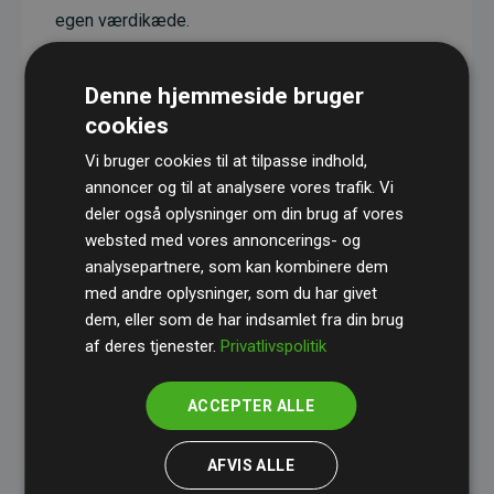
egen værdikæde.
Projekterne har en dokumenteret CO₂-
reducerende effekt, som i gennemsnit svarer til
Denne hjemmeside bruger
dobbelt så meget CO₂ som den estimerede
cookies
udledning fra hjemmesiden.
Vi bruger cookies til at tilpasse indhold,
Alle projekter er verificeret gennem
Gold
annoncer og til at analysere vores trafik. Vi
deler også oplysninger om din brug af vores
Standard
– en international ordning, der sikrer høj
websted med vores annoncerings- og
kvalitet og gennemsigtighed i klimainvesteringer.
analysepartnere, som kan kombinere dem
Du kan læse mere om de konkrete projekter
her.
med andre oplysninger, som du har givet
dem, eller som de har indsamlet fra din brug
af deres tjenester.
Privatlivspolitik
ACCEPTER ALLE
initiativet Websites, der støtter klimaprojekter
AFVIS ALLE