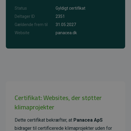
Status
Gyldigt certifikat
Deltager ID
2351
Gældende frem til
31.05.2027
Website
panacea.dk
Certifikat: Websites, der støtter
klimaprojekter
Dette certifikat bekræfter, at
Panacea ApS
bidrager til certificerede klimaprojekter uden for