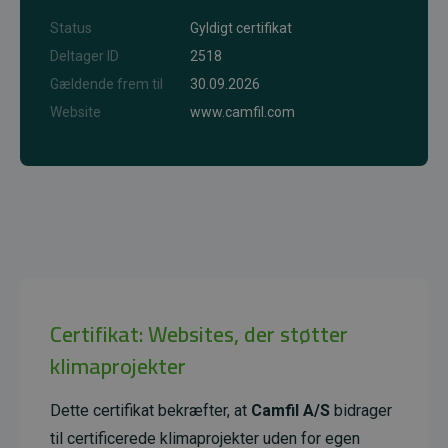
Status
Gyldigt certifikat
Deltager ID
2518
Gældende frem til
30.09.2026
Website
www.camfil.com
Certifikat: Websites, der støtter
klimaprojekter
Dette certifikat bekræfter, at
Camfil A/S
bidrager
til certificerede klimaprojekter uden for egen