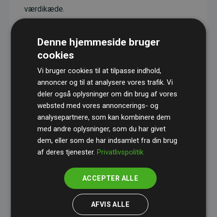
værdikæde.
Projekterne har en dokumenteret CO₂-
reducerende effekt, som i gennemsnit svarer til
Denne hjemmeside bruger
dobbelt så meget CO₂ som den estimerede
cookies
udledning fra hjemmesiden.
Vi bruger cookies til at tilpasse indhold,
Alle projekter er verificeret gennem
Gold
annoncer og til at analysere vores trafik. Vi
deler også oplysninger om din brug af vores
Standard
– en international ordning, der sikrer høj
websted med vores annoncerings- og
kvalitet og gennemsigtighed i klimainvesteringer.
analysepartnere, som kan kombinere dem
Du kan læse mere om de konkrete projekter
her.
med andre oplysninger, som du har givet
dem, eller som de har indsamlet fra din brug
af deres tjenester.
Privatlivspolitik
ACCEPTER ALLE
initiativet Websites, der støtter klimaprojekter
AFVIS ALLE