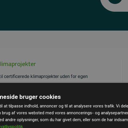
klimaprojekter
il certificerede klimaprojekter uden for egen
ende effekt, som i gennemsnit svarer til dobbelt så
eside bruger cookies
ra hjemmesiden.
il at tilpasse indhold, annoncer og til at analysere vores trafik. Vi de
andard
– en international ordning, der sikrer høj kvalitet
n brug af vores websted med vores annoncerings- og analysepartne
u kan læse mere om de konkrete projekter
her.
 andre oplysninger, som du har givet dem, eller som de har indsamle
ivatlivspolitik