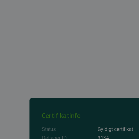
Certifikatinfo
Status
Gyldigt certifikat
Deltager ID
3134