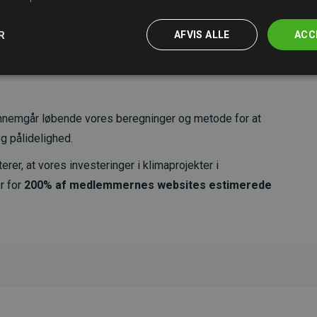
R
AFVIS ALLE
ACC
nemgår løbende vores beregninger og metode for at
g pålidelighed.
er, at vores investeringer i klimaprojekter i
r for
200% af medlemmernes websites estimerede