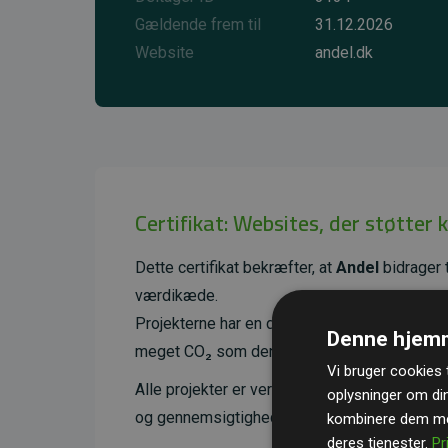
Gældende frem til
31.12.2026
Website
andel.dk
Certifikat: Websites, der støtter 
Dette certifikat bekræfter, at
Andel
bidrager t
værdikæde.
Projekterne har en dokumenteret CO₂-reducer
Denne hjemm
meget CO₂ som den estimerede udledning f
Vi bruger cookies t
Alle projekter er verificeret gennem
Gold St
oplysninger om di
og gennemsigtighed i klimainvesteringer. D
kombinere dem med
deres tjenester.
Pr