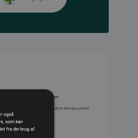
initiativet Websites, der støtter klimaprojekter
ler også
re, som kan
t fra din brug af