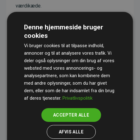
værdikæde.
Projekterne har en dokumenteret CO₂-
reducerende effekt, som i gennemsnit svarer til
Denne hjemmeside bruger
dobbelt så meget CO₂ som den estimerede
cookies
udledning fra hjemmesiden.
Vi bruger cookies til at tilpasse indhold,
Alle projekter er verificeret gennem
Gold
annoncer og til at analysere vores trafik. Vi
deler også oplysninger om din brug af vores
Standard
– en international ordning, der sikrer høj
websted med vores annoncerings- og
kvalitet og gennemsigtighed i klimainvesteringer.
analysepartnere, som kan kombinere dem
Du kan læse mere om de konkrete projekter
her.
med andre oplysninger, som du har givet
dem, eller som de har indsamlet fra din brug
af deres tjenester.
Privatlivspolitik
ACCEPTER ALLE
initiativet Websites, der støtter klimaprojekter
AFVIS ALLE