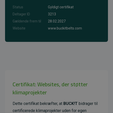
Status
Gyldigt certifikat
Deltager ID
3213
Gældende frem til
28.02.2027
Website
www.buckitbelts.com
Certifikat: Websites, der støtter
klimaprojekter
Dette certifikat bekræfter, at
BUCK!T
bidrager til
certificerede klimaprojekter uden for egen