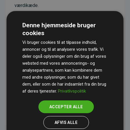
værdikæde.
Projekterne har en dokumenteret CO₂-
reducerende effekt, som i gennemsnit svarer til
Denne hjemmeside bruger
dobbelt så meget CO₂ som den estimerede
cookies
udledning fra hjemmesiden.
Vi bruger cookies til at tilpasse indhold,
Alle projekter er verificeret gennem
Gold
annoncer og til at analysere vores trafik. Vi
deler også oplysninger om din brug af vores
Standard
– en international ordning, der sikrer høj
websted med vores annoncerings- og
kvalitet og gennemsigtighed i klimainvesteringer.
analysepartnere, som kan kombinere dem
Du kan læse mere om de konkrete projekter
her.
med andre oplysninger, som du har givet
dem, eller som de har indsamlet fra din brug
af deres tjenester.
Privatlivspolitik
ACCEPTER ALLE
initiativet Websites, der støtter klimaprojekter
AFVIS ALLE