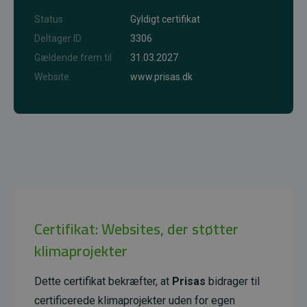
Status
Gyldigt certifikat
Deltager ID
3306
Gældende frem til
31.03.2027
Website
www.prisas.dk
Certifikat: Websites, der støtter
klimaprojekter
Dette certifikat bekræfter, at
Prisas
bidrager til
certificerede klimaprojekter uden for egen