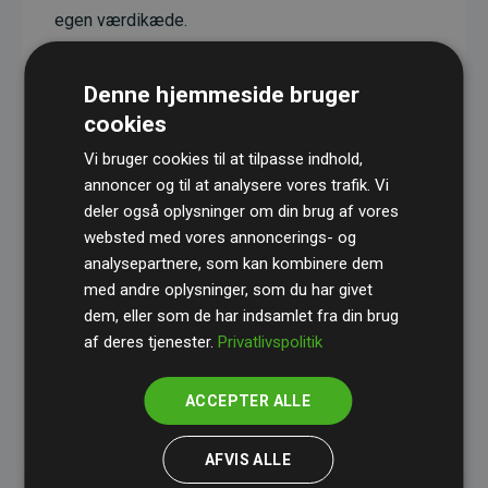
egen værdikæde.
Projekterne har en dokumenteret CO₂-
reducerende effekt, som i gennemsnit svarer til
Denne hjemmeside bruger
dobbelt så meget CO₂ som den estimerede
cookies
udledning fra hjemmesiden.
Vi bruger cookies til at tilpasse indhold,
Alle projekter er verificeret gennem
Gold
annoncer og til at analysere vores trafik. Vi
deler også oplysninger om din brug af vores
Standard
– en international ordning, der sikrer høj
websted med vores annoncerings- og
kvalitet og gennemsigtighed i klimainvesteringer.
analysepartnere, som kan kombinere dem
Du kan læse mere om de konkrete projekter
her.
med andre oplysninger, som du har givet
dem, eller som de har indsamlet fra din brug
af deres tjenester.
Privatlivspolitik
ACCEPTER ALLE
initiativet Websites, der støtter klimaprojekter
AFVIS ALLE