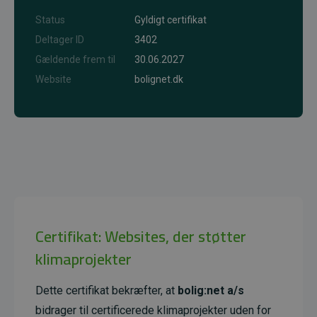
Status
Gyldigt certifikat
Deltager ID
3402
Gældende frem til
30.06.2027
Website
bolignet.dk
Certifikat: Websites, der støtter
klimaprojekter
Dette certifikat bekræfter, at
bolig:net a/s
bidrager til certificerede klimaprojekter uden for