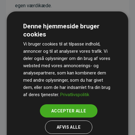
egen værdikæde.
Projekterne har en dokumenteret CO₂-
reducerende effekt, som i gennemsnit svarer til
Denne hjemmeside bruger
dobbelt så meget CO₂ som den estimerede
cookies
udledning fra hjemmesiden.
Vi bruger cookies til at tilpasse indhold,
Alle projekter er verificeret gennem
Gold
annoncer og til at analysere vores trafik. Vi
deler også oplysninger om din brug af vores
Standard
– en international ordning, der sikrer høj
websted med vores annoncerings- og
kvalitet og gennemsigtighed i klimainvesteringer.
analysepartnere, som kan kombinere dem
Du kan læse mere om de konkrete projekter
her.
med andre oplysninger, som du har givet
dem, eller som de har indsamlet fra din brug
af deres tjenester.
Privatlivspolitik
ACCEPTER ALLE
initiativet Websites, der støtter klimaprojekter
AFVIS ALLE