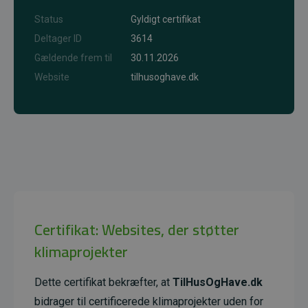
Status
Gyldigt certifikat
Deltager ID
3614
Gældende frem til
30.11.2026
Website
tilhusoghave.dk
Certifikat: Websites, der støtter
klimaprojekter
Dette certifikat bekræfter, at
TilHusOgHave.dk
bidrager til certificerede klimaprojekter uden for