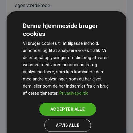
egen værdikæde.
Projekterne har en dokumenteret CO₂-
reducerende effekt, som i gennemsnit svarer til
Denne hjemmeside bruger
dobbelt så meget CO₂ som den estimerede
cookies
udledning fra hjemmesiden.
Vi bruger cookies til at tilpasse indhold,
Alle projekter er verificeret gennem
Gold
annoncer og til at analysere vores trafik. Vi
deler også oplysninger om din brug af vores
Standard
– en international ordning, der sikrer høj
websted med vores annoncerings- og
kvalitet og gennemsigtighed i klimainvesteringer.
analysepartnere, som kan kombinere dem
Du kan læse mere om de konkrete projekter
her.
med andre oplysninger, som du har givet
dem, eller som de har indsamlet fra din brug
af deres tjenester.
Privatlivspolitik
ACCEPTER ALLE
initiativet Websites, der støtter klimaprojekter
AFVIS ALLE