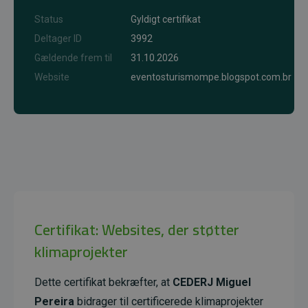
Status
Gyldigt certifikat
Deltager ID
3992
Gældende frem til
31.10.2026
Website
eventosturismompe.blogspot.com.br
Certifikat: Websites, der støtter
klimaprojekter
Dette certifikat bekræfter, at
CEDERJ Miguel
Pereira
bidrager til certificerede klimaprojekter