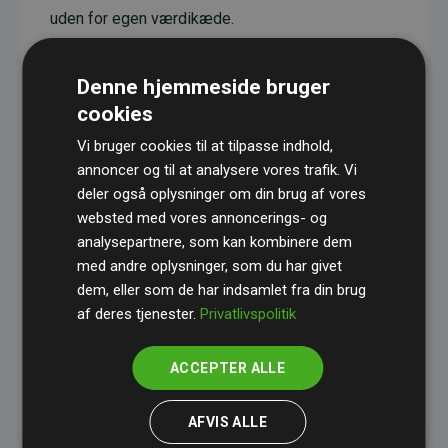
uden for egen værdikæde.
Projekterne har en dokumenteret CO₂-
reducerende effekt, som i gennemsnit svarer til
Denne hjemmeside bruger
dobbelt så meget CO₂ som den estimerede
cookies
udledning fra hjemmesiden.
Vi bruger cookies til at tilpasse indhold,
Alle projekter er verificeret gennem
Gold
annoncer og til at analysere vores trafik. Vi
deler også oplysninger om din brug af vores
Standard
– en international ordning, der sikrer høj
websted med vores annoncerings- og
kvalitet og gennemsigtighed i klimainvesteringer.
analysepartnere, som kan kombinere dem
Du kan læse mere om de konkrete projekter
her.
med andre oplysninger, som du har givet
dem, eller som de har indsamlet fra din brug
af deres tjenester.
Privatlivspolitik
ACCEPTER ALLE
initiativet Websites, der støtter klimaprojekter
AFVIS ALLE