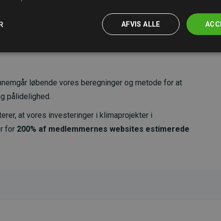
R
AFVIS ALLE
ACC
nemgår løbende vores beregninger og metode for at
g pålidelighed.
er, at vores investeringer i klimaprojekter i
r for
200% af medlemmernes websites estimerede