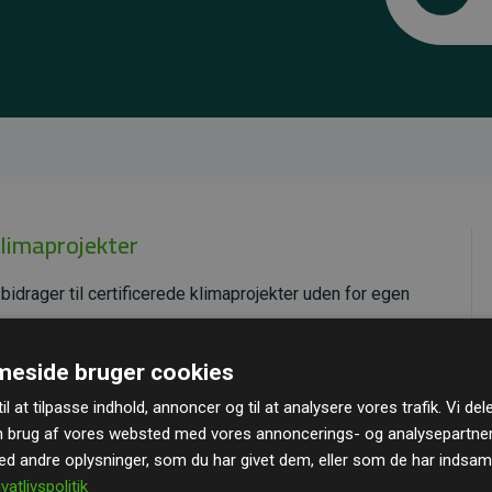
klimaprojekter
bidrager til certificerede klimaprojekter uden for egen
ende effekt, som i gennemsnit svarer til dobbelt så
eside bruger cookies
ra hjemmesiden.
il at tilpasse indhold, annoncer og til at analysere vores trafik. Vi de
andard
– en international ordning, der sikrer høj kvalitet
n brug af vores websted med vores annoncerings- og analysepartne
u kan læse mere om de konkrete projekter
her.
 andre oplysninger, som du har givet dem, eller som de har indsamle
ivatlivspolitik