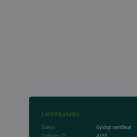
Certifikatinfo
Status
Gyldigt certifikat
Deltager ID
4155