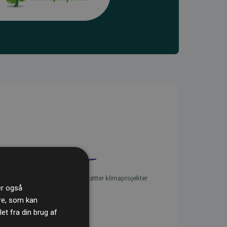
initiativet Websites, der støtter klimaprojekter
ler også
re, som kan
t fra din brug af