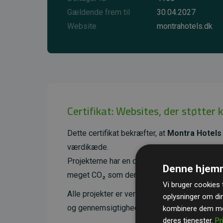
Gældende frem til
30.04.2027
Website
montrahotels.dk
Certifikat: Websites, der støtter 
Dette certifikat bekræfter, at
Montra Hotels
værdikæde.
Projekterne har en dokumenteret CO₂-reducer
Denne hjemm
meget CO₂ som den estimerede udledning f
Vi bruger cookies t
Alle projekter er verificeret gennem
Gold St
oplysninger om di
og gennemsigtighed i klimainvesteringer. D
kombinere dem med
deres tjenester.
Pr