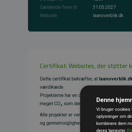
Gældende frem til
31.05.2027
Website
laanoverblik.dk
Certifikat: Websites, der støtter 
Dette certifikat bekræfter, at
laanoverblik.d
værdikæde.
Projekterne har en dokumenteret CO₂-reducer
Denne hjemm
meget CO₂ som den estimerede udledning f
Vi bruger cookies t
Alle projekter er verificeret gennem
Gold St
oplysninger om di
og gennemsigtighed i klimainvesteringer. D
kombinere dem med
deres tjenester.
Pr