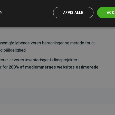
R
AFVIS ALLE
ACC
nemgår løbende vores beregninger og metode for at
g pålidelighed.
er, at vores investeringer i klimaprojekter i
r for
200% af medlemmernes websites estimerede