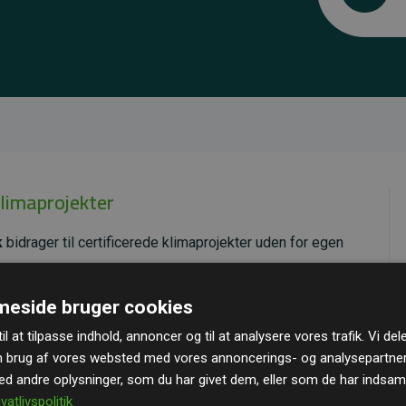
klimaprojekter
k
bidrager til certificerede klimaprojekter uden for egen
ende effekt, som i gennemsnit svarer til dobbelt så
eside bruger cookies
ra hjemmesiden.
il at tilpasse indhold, annoncer og til at analysere vores trafik. Vi de
andard
– en international ordning, der sikrer høj kvalitet
n brug af vores websted med vores annoncerings- og analysepartne
u kan læse mere om de konkrete projekter
her.
 andre oplysninger, som du har givet dem, eller som de har indsamle
ivatlivspolitik