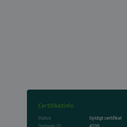
Certifikatinfo
Status
Gyldigt certifikat
Deltager ID
4209