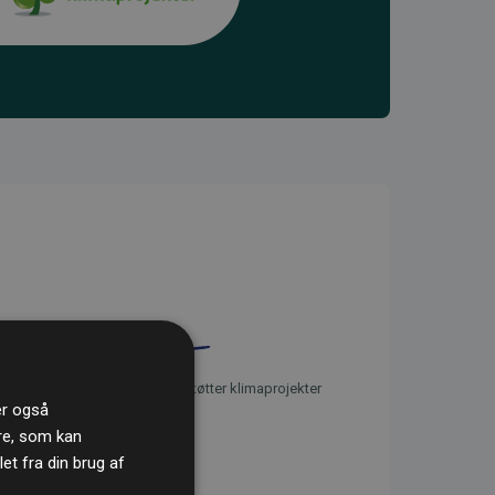
initiativet Websites, der støtter klimaprojekter
ler også
re, som kan
t fra din brug af