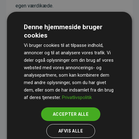
egen værdikæde.
Projekterne har en dokumenteret CO₂-
reducerende effekt, som i gennemsnit svarer til
Denne hjemmeside bruger
dobbelt så meget CO₂ som den estimerede
cookies
udledning fra hjemmesiden.
Vi bruger cookies til at tilpasse indhold,
Alle projekter er verificeret gennem
Gold
annoncer og til at analysere vores trafik. Vi
deler også oplysninger om din brug af vores
Standard
– en international ordning, der sikrer høj
websted med vores annoncerings- og
kvalitet og gennemsigtighed i klimainvesteringer.
analysepartnere, som kan kombinere dem
Du kan læse mere om de konkrete projekter
her.
med andre oplysninger, som du har givet
dem, eller som de har indsamlet fra din brug
af deres tjenester.
Privatlivspolitik
ACCEPTER ALLE
initiativet Websites, der støtter klimaprojekter
AFVIS ALLE