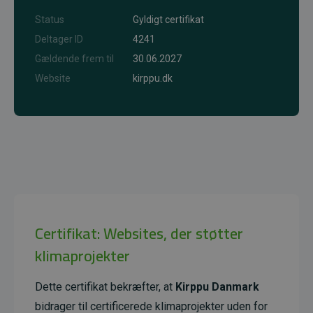
Status
Gyldigt certifikat
Deltager ID
4241
Gældende frem til
30.06.2027
Website
kirppu.dk
Certifikat: Websites, der støtter
klimaprojekter
Dette certifikat bekræfter, at
Kirppu Danmark
bidrager til certificerede klimaprojekter uden for