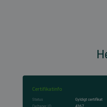
He
Certifikatinfo
Status
Gyldigt certifikat
Deltager ID
4367