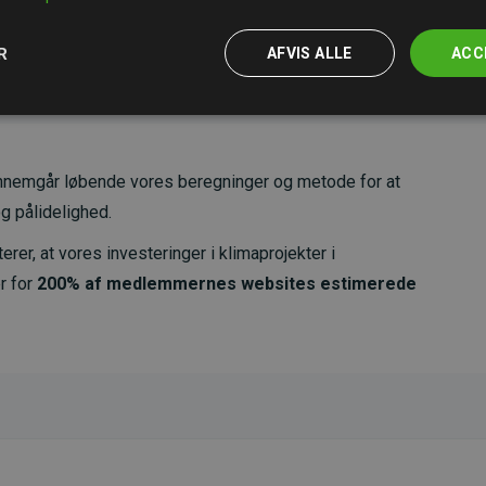
R
AFVIS ALLE
ACC
nemgår løbende vores beregninger og metode for at
g pålidelighed.
er, at vores investeringer i klimaprojekter i
r for
200% af medlemmernes websites estimerede