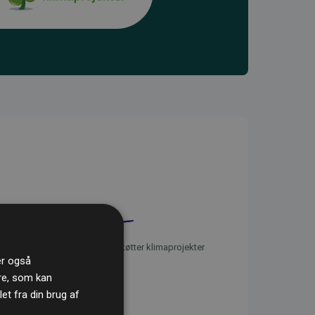
initiativet Websites, der støtter klimaprojekter
ler også
re, som kan
t fra din brug af