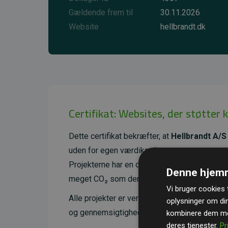
Gældende frem til
30.11.2026
Website
hellbrandt.dk
Certifikat: Websites, der støtter 
Dette certifikat bekræfter, at
Hellbrandt A/S
uden for egen værdikæde.
Projekterne har en dokumenteret CO₂-reducer
Denne hjemm
meget CO₂ som den estimerede udledning f
Vi bruger cookies t
Alle projekter er verificeret gennem
Gold St
oplysninger om di
og gennemsigtighed i klimainvesteringer. D
kombinere dem med
deres tjenester.
Pr