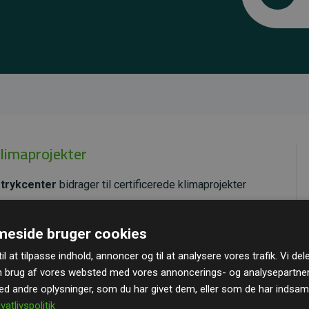
klimaprojekter
 trykcenter
bidrager til certificerede klimaprojekter
ende effekt, som i gennemsnit svarer til dobbelt så
eside bruger cookies
ra hjemmesiden.
il at tilpasse indhold, annoncer og til at analysere vores trafik. Vi de
andard
– en international ordning, der sikrer høj kvalitet
n brug af vores websted med vores annoncerings- og analysepartne
u kan læse mere om de konkrete projekter
her.
 andre oplysninger, som du har givet dem, eller som de har indsamle
ivatlivspolitik