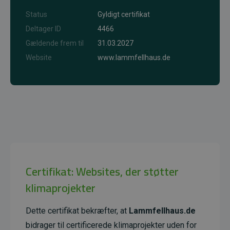
Status
Gyldigt certifikat
Deltager ID
4466
Gældende frem til
31.03.2027
Website
www.lammfellhaus.de
Certifikat: Websites, der støtter
klimaprojekter
Dette certifikat bekræfter, at
Lammfellhaus.de
bidrager til certificerede klimaprojekter uden for