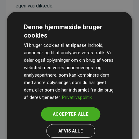
egen værdikæde.
Projekterne har en dokumenteret CO₂-
reducerende effekt, som i gennemsnit svarer til
Denne hjemmeside bruger
dobbelt så meget CO₂ som den estimerede
cookies
udledning fra hjemmesiden.
Vi bruger cookies til at tilpasse indhold,
Alle projekter er verificeret gennem
Gold
annoncer og til at analysere vores trafik. Vi
deler også oplysninger om din brug af vores
Standard
– en international ordning, der sikrer høj
websted med vores annoncerings- og
kvalitet og gennemsigtighed i klimainvesteringer.
analysepartnere, som kan kombinere dem
Du kan læse mere om de konkrete projekter
her.
med andre oplysninger, som du har givet
dem, eller som de har indsamlet fra din brug
af deres tjenester.
Privatlivspolitik
ACCEPTER ALLE
initiativet Websites, der støtter klimaprojekter
AFVIS ALLE