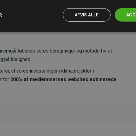
R
AFVIS ALLE
ACC
nemgår løbende vores beregninger og metode for at
g pålidelighed.
er, at vores investeringer i klimaprojekter i
r for
200% af medlemmernes websites estimerede