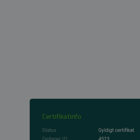
Certifikatinfo
Status
Gyldigt certifikat
Deltager ID
4523