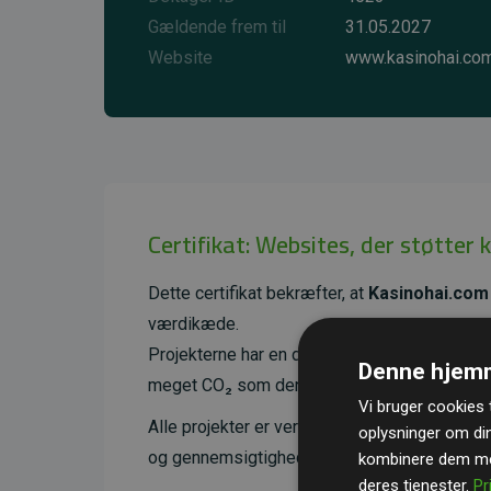
Gældende frem til
31.05.2027
Website
www.kasinohai.co
Certifikat: Websites, der støtter 
Dette certifikat bekræfter, at
Kasinohai.com
værdikæde.
Projekterne har en dokumenteret CO₂-reducer
Denne hjemm
meget CO₂ som den estimerede udledning f
Vi bruger cookies t
Alle projekter er verificeret gennem
Gold St
oplysninger om di
og gennemsigtighed i klimainvesteringer. D
kombinere dem med
deres tjenester.
Pr