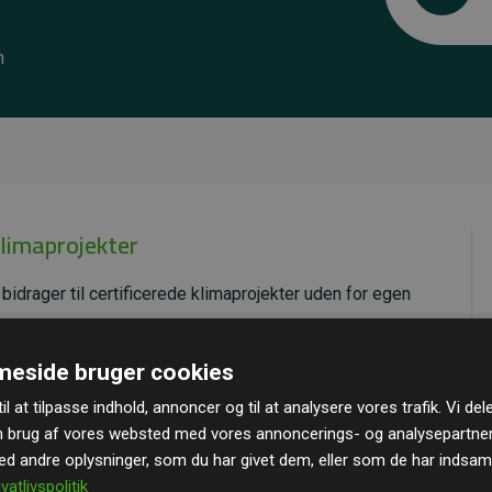
m
klimaprojekter
bidrager til certificerede klimaprojekter uden for egen
ende effekt, som i gennemsnit svarer til dobbelt så
eside bruger cookies
ra hjemmesiden.
il at tilpasse indhold, annoncer og til at analysere vores trafik. Vi de
andard
– en international ordning, der sikrer høj kvalitet
n brug af vores websted med vores annoncerings- og analysepartne
u kan læse mere om de konkrete projekter
her.
 andre oplysninger, som du har givet dem, eller som de har indsamle
ivatlivspolitik