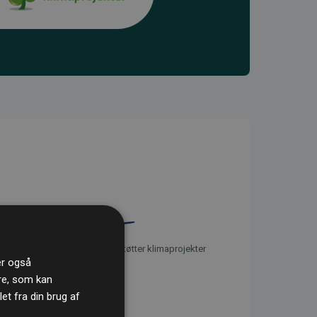
initiativet Websites, der støtter klimaprojekter
ler også
re, som kan
t fra din brug af