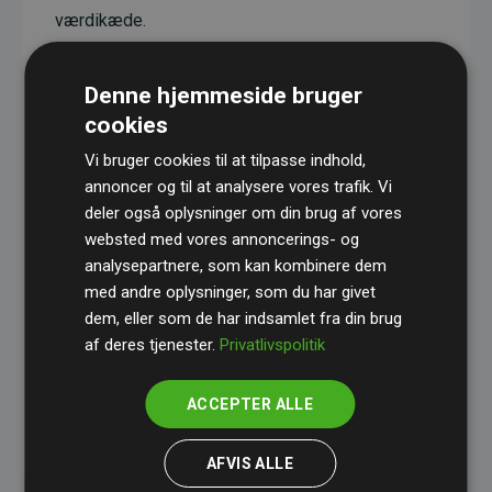
værdikæde.
Projekterne har en dokumenteret CO₂-
reducerende effekt, som i gennemsnit svarer til
Denne hjemmeside bruger
dobbelt så meget CO₂ som den estimerede
cookies
udledning fra hjemmesiden.
Vi bruger cookies til at tilpasse indhold,
Alle projekter er verificeret gennem
Gold
annoncer og til at analysere vores trafik. Vi
deler også oplysninger om din brug af vores
Standard
– en international ordning, der sikrer høj
websted med vores annoncerings- og
kvalitet og gennemsigtighed i klimainvesteringer.
analysepartnere, som kan kombinere dem
Du kan læse mere om de konkrete projekter
her.
med andre oplysninger, som du har givet
dem, eller som de har indsamlet fra din brug
af deres tjenester.
Privatlivspolitik
ACCEPTER ALLE
initiativet Websites, der støtter klimaprojekter
AFVIS ALLE