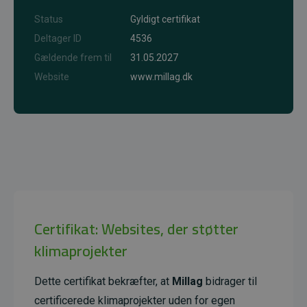
Status
Gyldigt certifikat
Deltager ID
4536
Gældende frem til
31.05.2027
Website
www.millag.dk
Certifikat: Websites, der støtter
klimaprojekter
Dette certifikat bekræfter, at
Millag
bidrager til
certificerede klimaprojekter uden for egen