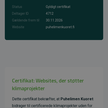
Status
Gyldigt certifikat
Deltager ID
4712
Gældende frem til
30.11.2026
Website
puhelimenkuoret.fi
Certifikat: Websites, der støtter
klimaprojekter
Dette certifikat bekræfter, at
Puhelimen Kuoret
bidrager til certificerede klimaprojekter uden for