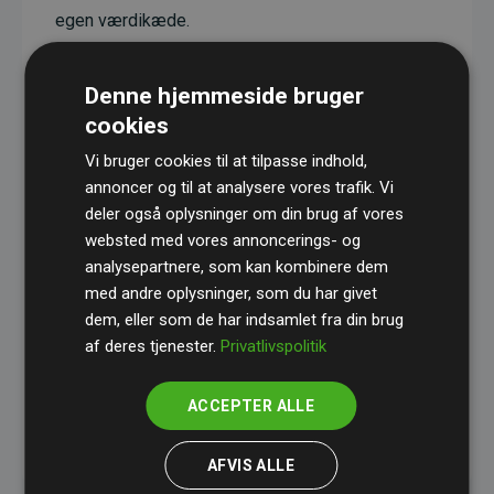
egen værdikæde.
Projekterne har en dokumenteret CO₂-
reducerende effekt, som i gennemsnit svarer til
Denne hjemmeside bruger
dobbelt så meget CO₂ som den estimerede
cookies
udledning fra hjemmesiden.
Vi bruger cookies til at tilpasse indhold,
Alle projekter er verificeret gennem
Gold
annoncer og til at analysere vores trafik. Vi
deler også oplysninger om din brug af vores
Standard
– en international ordning, der sikrer høj
websted med vores annoncerings- og
kvalitet og gennemsigtighed i klimainvesteringer.
analysepartnere, som kan kombinere dem
Du kan læse mere om de konkrete projekter
her.
med andre oplysninger, som du har givet
dem, eller som de har indsamlet fra din brug
af deres tjenester.
Privatlivspolitik
ACCEPTER ALLE
initiativet Websites, der støtter klimaprojekter
AFVIS ALLE