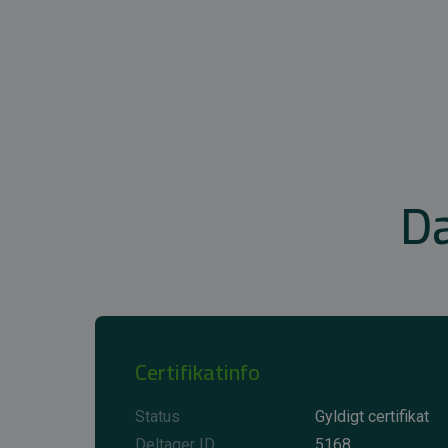
Da
Certifikatinfo
Status
Gyldigt certifikat
Deltager ID
5168