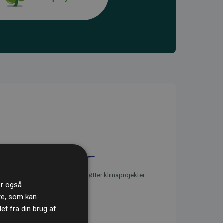
initiativet Websites, der støtter klimaprojekter
ler også
re, som kan
t fra din brug af