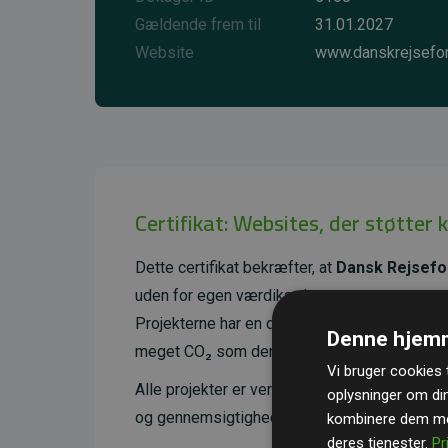
Gældende frem til
31.01.2027
Website
www.danskrejsefor
Certifikat: Websites, der støtter 
Dette certifikat bekræfter, at
Dansk Rejsefo
uden for egen værdikæde.
Projekterne har en dokumenteret CO₂-reducer
Denne hjemm
meget CO₂ som den estimerede udledning f
Vi bruger cookies t
Alle projekter er verificeret gennem
Gold St
oplysninger om di
og gennemsigtighed i klimainvesteringer. D
kombinere dem med
deres tjenester.
Pr