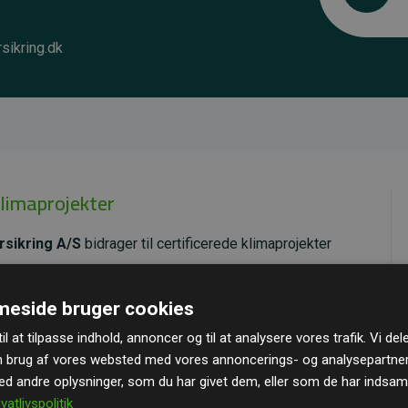
sikring.dk
klimaprojekter
rsikring A/S
bidrager til certificerede klimaprojekter
ende effekt, som i gennemsnit svarer til dobbelt så
eside bruger cookies
ra hjemmesiden.
il at tilpasse indhold, annoncer og til at analysere vores trafik. Vi de
andard
– en international ordning, der sikrer høj kvalitet
n brug af vores websted med vores annoncerings- og analysepartne
u kan læse mere om de konkrete projekter
her.
 andre oplysninger, som du har givet dem, eller som de har indsamle
ivatlivspolitik