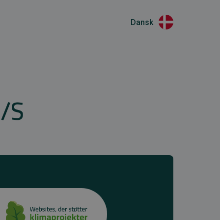
Dansk
A/S