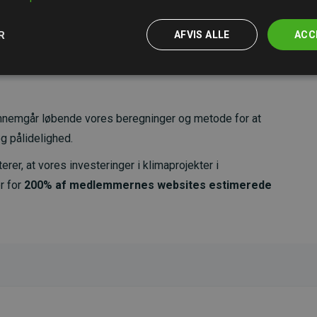
R
AFVIS ALLE
ACC
nemgår løbende vores beregninger og metode for at
g pålidelighed.
er, at vores investeringer i klimaprojekter i
r for
200% af medlemmernes websites estimerede