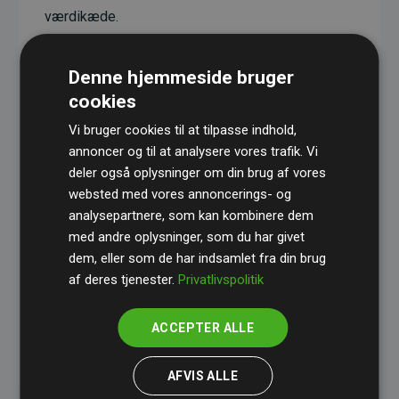
værdikæde.
Projekterne har en dokumenteret CO₂-
reducerende effekt, som i gennemsnit svarer til
Denne hjemmeside bruger
dobbelt så meget CO₂ som den estimerede
cookies
udledning fra hjemmesiden.
Vi bruger cookies til at tilpasse indhold,
Alle projekter er verificeret gennem
Gold
annoncer og til at analysere vores trafik. Vi
deler også oplysninger om din brug af vores
Standard
– en international ordning, der sikrer høj
websted med vores annoncerings- og
kvalitet og gennemsigtighed i klimainvesteringer.
analysepartnere, som kan kombinere dem
Du kan læse mere om de konkrete projekter
her.
med andre oplysninger, som du har givet
dem, eller som de har indsamlet fra din brug
af deres tjenester.
Privatlivspolitik
ACCEPTER ALLE
initiativet Websites, der støtter klimaprojekter
AFVIS ALLE