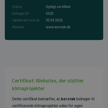
Status
Gyldigt certifikat
Deltager ID
5520
Gældende frem til
30.09.2026
Website
www.aerotak.dk
Certifikat: Websites, der støtter
klimaprojekter
Dette certifikat bekræfter, at
Aerotak
bidrager til
certificerede klimaprojekter uden for egen