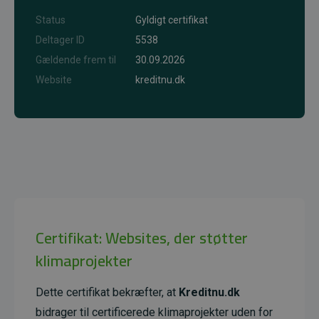
Status
Gyldigt certifikat
Deltager ID
5538
Gældende frem til
30.09.2026
Website
kreditnu.dk
Certifikat: Websites, der støtter
klimaprojekter
Dette certifikat bekræfter, at
Kreditnu.dk
bidrager til certificerede klimaprojekter uden for