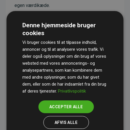
egen værdikæde.
Projekterne har en dokumenteret CO₂-
reducerende effekt, som i gennemsnit svarer til
Denne hjemmeside bruger
dobbelt så meget CO₂ som den estimerede
cookies
udledning fra hjemmesiden.
Vi bruger cookies til at tilpasse indhold,
Alle projekter er verificeret gennem
Gold
annoncer og til at analysere vores trafik. Vi
deler også oplysninger om din brug af vores
Standard
– en international ordning, der sikrer høj
websted med vores annoncerings- og
kvalitet og gennemsigtighed i klimainvesteringer.
analysepartnere, som kan kombinere dem
Du kan læse mere om de konkrete projekter
her.
med andre oplysninger, som du har givet
dem, eller som de har indsamlet fra din brug
af deres tjenester.
Privatlivspolitik
ACCEPTER ALLE
initiativet Websites, der støtter klimaprojekter
AFVIS ALLE