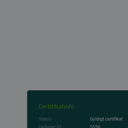
Certifikatinfo
Status
Gyldigt certifikat
Deltager ID
5556