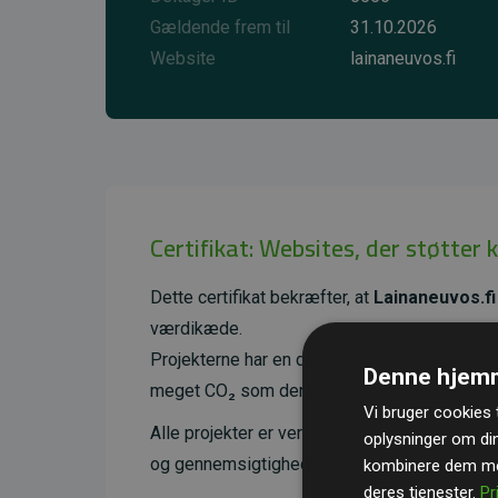
Gældende frem til
31.10.2026
Website
lainaneuvos.fi
Certifikat: Websites, der støtter 
Dette certifikat bekræfter, at
Lainaneuvos.fi
værdikæde.
Projekterne har en dokumenteret CO₂-reducer
Denne hjemm
meget CO₂ som den estimerede udledning f
Vi bruger cookies t
Alle projekter er verificeret gennem
Gold St
oplysninger om di
og gennemsigtighed i klimainvesteringer. D
kombinere dem med
deres tjenester.
Pr