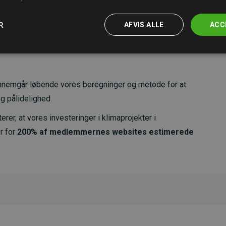
R
AFVIS ALLE
ACC
nemgår løbende vores beregninger og metode for at
g pålidelighed.
er, at vores investeringer i klimaprojekter i
r for
200% af medlemmernes websites estimerede