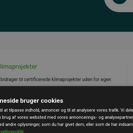
klimaprojekter
bidrager til certificerede klimaprojekter uden for egen
ende effekt, som i gennemsnit svarer til dobbelt så
eside bruger cookies
ra hjemmesiden.
il at tilpasse indhold, annoncer og til at analysere vores trafik. Vi de
andard
– en international ordning, der sikrer høj kvalitet
n brug af vores websted med vores annoncerings- og analysepartne
u kan læse mere om de konkrete projekter
her.
 andre oplysninger, som du har givet dem, eller som de har indsamle
ivatlivspolitik