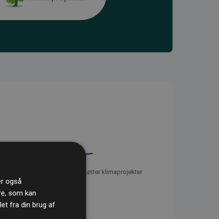
initiativet Websites, der støtter klimaprojekter
ler også
re, som kan
t fra din brug af