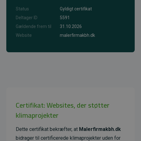
Status
Gyldigt certifikat
Deltager ID
5591
Gældende frem til
31.10.2026
Website
malerfirmakbh.dk
Certifikat: Websites, der støtter
klimaprojekter
Dette certifikat bekræfter, at
Malerfirmakbh.dk
bidrager til certificerede klimaprojekter uden for