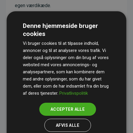
egen værdikæde.
Projekterne har en dokumenteret CO₂-
reducerende effekt, som i gennemsnit svarer til
Denne hjemmeside bruger
dobbelt så meget CO₂ som den estimerede
cookies
udledning fra hjemmesiden.
Vi bruger cookies til at tilpasse indhold,
Alle projekter er verificeret gennem
Gold
annoncer og til at analysere vores trafik. Vi
deler også oplysninger om din brug af vores
Standard
– en international ordning, der sikrer høj
websted med vores annoncerings- og
kvalitet og gennemsigtighed i klimainvesteringer.
analysepartnere, som kan kombinere dem
Du kan læse mere om de konkrete projekter
her.
med andre oplysninger, som du har givet
dem, eller som de har indsamlet fra din brug
af deres tjenester.
Privatlivspolitik
ACCEPTER ALLE
initiativet Websites, der støtter klimaprojekter
AFVIS ALLE