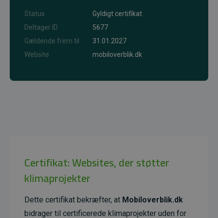
Status
Gyldigt certifikat
Deltager ID
5677
Gældende frem til
31.01.2027
Website
mobiloverblik.dk
Certifikat: Websites, der støtter
klimaprojekter
Dette certifikat bekræfter, at
Mobiloverblik.dk
bidrager til certificerede klimaprojekter uden for