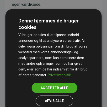
egen værdikæde.
Projekterne har en dokumenteret CO₂-
reducerende effekt, som i gennemsnit svarer til
Denne hjemmeside bruger
dobbelt så meget CO₂ som den estimerede
cookies
udledning fra hjemmesiden.
Vi bruger cookies til at tilpasse indhold,
Alle projekter er verificeret gennem
Gold
annoncer og til at analysere vores trafik. Vi
deler også oplysninger om din brug af vores
Standard
– en international ordning, der sikrer høj
websted med vores annoncerings- og
kvalitet og gennemsigtighed i klimainvesteringer.
analysepartnere, som kan kombinere dem
Du kan læse mere om de konkrete projekter
her.
med andre oplysninger, som du har givet
dem, eller som de har indsamlet fra din brug
af deres tjenester.
Privatlivspolitik
ACCEPTER ALLE
initiativet Websites, der støtter klimaprojekter
AFVIS ALLE