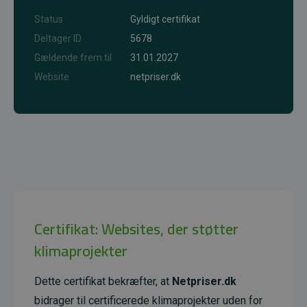
Status
Gyldigt certifikat
Deltager ID
5678
Gældende frem til
31.01.2027
Website
netpriser.dk
Certifikat: Websites, der støtter
klimaprojekter
Dette certifikat bekræfter, at
Netpriser.dk
bidrager til certificerede klimaprojekter uden for