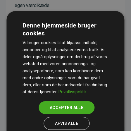
egen værdikæde.
Projekterne har en dokumenteret CO₂-
reducerende effekt, som i gennemsnit svarer til
Denne hjemmeside bruger
dobbelt så meget CO₂ som den estimerede
cookies
udledning fra hjemmesiden.
Vi bruger cookies til at tilpasse indhold,
Alle projekter er verificeret gennem
Gold
annoncer og til at analysere vores trafik. Vi
deler også oplysninger om din brug af vores
Standard
– en international ordning, der sikrer høj
websted med vores annoncerings- og
kvalitet og gennemsigtighed i klimainvesteringer.
analysepartnere, som kan kombinere dem
Du kan læse mere om de konkrete projekter
her.
med andre oplysninger, som du har givet
dem, eller som de har indsamlet fra din brug
af deres tjenester.
Privatlivspolitik
ACCEPTER ALLE
initiativet Websites, der støtter klimaprojekter
AFVIS ALLE