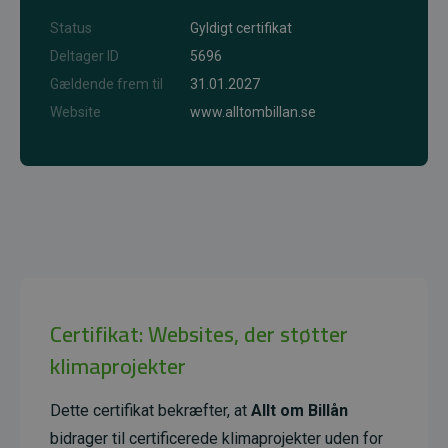
Status
Gyldigt certifikat
Deltager ID
5696
Gældende frem til
31.01.2027
Website
www.alltombillan.se
Certifikat: Websites, der støtter
klimaprojekter
Dette certifikat bekræfter, at
Allt om Billån
bidrager til certificerede klimaprojekter uden for