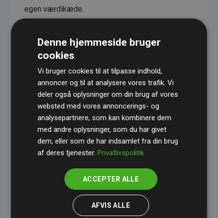
egen værdikæde.
Projekterne har en dokumenteret CO₂-
reducerende effekt, som i gennemsnit svarer til
Denne hjemmeside bruger
dobbelt så meget CO₂ som den estimerede
cookies
udledning fra hjemmesiden.
Vi bruger cookies til at tilpasse indhold,
Alle projekter er verificeret gennem
Gold
annoncer og til at analysere vores trafik. Vi
deler også oplysninger om din brug af vores
Standard
– en international ordning, der sikrer høj
websted med vores annoncerings- og
kvalitet og gennemsigtighed i klimainvesteringer.
analysepartnere, som kan kombinere dem
Du kan læse mere om de konkrete projekter
her.
med andre oplysninger, som du har givet
dem, eller som de har indsamlet fra din brug
af deres tjenester.
Privatlivspolitik
ACCEPTER ALLE
initiativet Websites, der støtter klimaprojekter
AFVIS ALLE