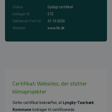
Status
Gyldigt certifikat
Deltager ID
572
Gældende frem til
31.10.2026
Website
www.ltk.dk
Certifikat: Websites, der støtter
klimaprojekter
Dette certifikat bekræfter, at
Lyngby-Taarbæk
Kommune
bidrager til certificerede