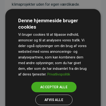
klimaprojekter uden for egen værdikæde.
Projekterne har en dokumenteret CO₂-
reducerende effekt, som i gennemsnit svarer til
Denne hjemmeside bruger
dobbelt så meget CO₂ som den estimerede
cookies
udledning fra hjemmesiden.
Vi bruger cookies til at tilpasse indhold,
Alle projekter er verificeret gennem
Gold
annoncer og til at analysere vores trafik. Vi
deler også oplysninger om din brug af vores
Standard
– en international ordning, der sikrer høj
websted med vores annoncerings- og
kvalitet og gennemsigtighed i klimainvesteringer.
analysepartnere, som kan kombinere dem
Du kan læse mere om de konkrete projekter
her.
med andre oplysninger, som du har givet
dem, eller som de har indsamlet fra din brug
af deres tjenester.
Privatlivspolitik
ACCEPTER ALLE
initiativet Websites, der støtter klimaprojekter
AFVIS ALLE