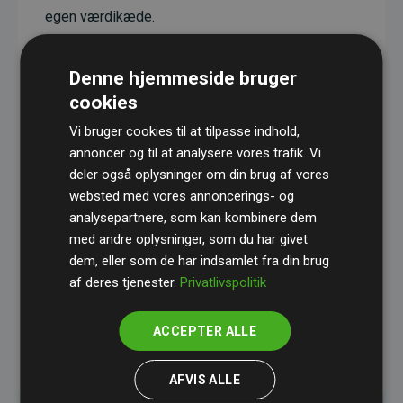
egen værdikæde.
Projekterne har en dokumenteret CO₂-
reducerende effekt, som i gennemsnit svarer til
Denne hjemmeside bruger
dobbelt så meget CO₂ som den estimerede
cookies
udledning fra hjemmesiden.
Vi bruger cookies til at tilpasse indhold,
Alle projekter er verificeret gennem
Gold
annoncer og til at analysere vores trafik. Vi
deler også oplysninger om din brug af vores
Standard
– en international ordning, der sikrer høj
websted med vores annoncerings- og
kvalitet og gennemsigtighed i klimainvesteringer.
analysepartnere, som kan kombinere dem
Du kan læse mere om de konkrete projekter
her.
med andre oplysninger, som du har givet
dem, eller som de har indsamlet fra din brug
af deres tjenester.
Privatlivspolitik
ACCEPTER ALLE
initiativet Websites, der støtter klimaprojekter
AFVIS ALLE