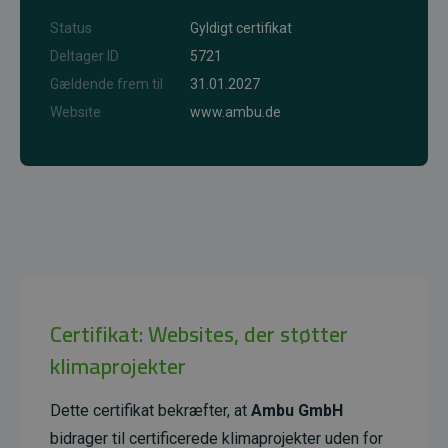
Status
Gyldigt certifikat
Deltager ID
5721
Gældende frem til
31.01.2027
Website
www.ambu.de
Certifikat: Websites, der støtter
klimaprojekter
Dette certifikat bekræfter, at
Ambu GmbH
bidrager til certificerede klimaprojekter uden for