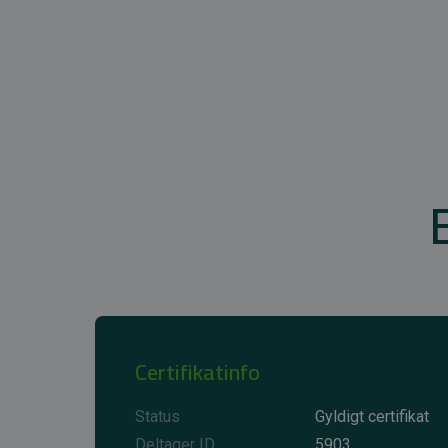
Certifikatinfo
Status
Gyldigt certifikat
Deltager ID
5903