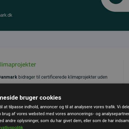
ark.dk
klimaprojekter
Danmark
bidrager til certificerede klimaprojekter uden
ende effekt, som i gennemsnit svarer til dobbelt så
eside bruger cookies
ra hjemmesiden.
il at tilpasse indhold, annoncer og til at analysere vores trafik. Vi de
andard
– en international ordning, der sikrer høj kvalitet
n brug af vores websted med vores annoncerings- og analysepartne
u kan læse mere om de konkrete projekter
her.
 andre oplysninger, som du har givet dem, eller som de har indsamle
ivatlivspolitik