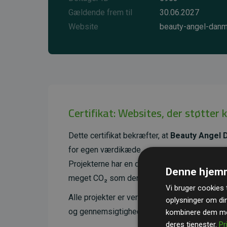
Gældende frem til
30.06.2027
Website
beauty-angel-danm
Certifikat: Websites, der støtter 
Dette certifikat bekræfter, at
Beauty Angel 
for egen værdikæde.
Projekterne har en dokumenteret CO₂-reducer
Denne hjemm
meget CO₂ som den estimerede udledning f
Vi bruger cookies t
Alle projekter er verificeret gennem
Gold St
oplysninger om di
og gennemsigtighed i klimainvesteringer. D
kombinere dem med
deres tjenester.
Pr