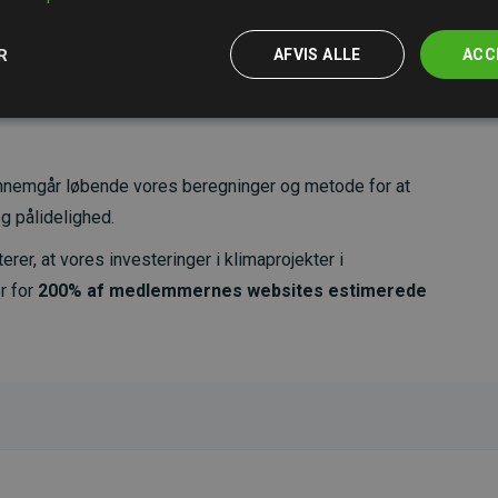
R
AFVIS ALLE
ACC
nemgår løbende vores beregninger og metode for at
g pålidelighed.
er, at vores investeringer i klimaprojekter i
r for
200% af medlemmernes websites estimerede