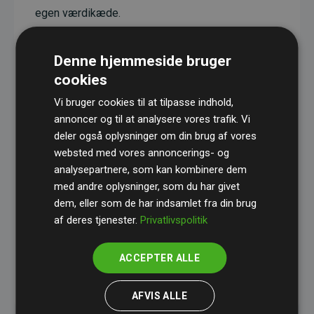
egen værdikæde.
Projekterne har en dokumenteret CO₂-
reducerende effekt, som i gennemsnit svarer til
Denne hjemmeside bruger
dobbelt så meget CO₂ som den estimerede
cookies
udledning fra hjemmesiden.
Vi bruger cookies til at tilpasse indhold,
Alle projekter er verificeret gennem
Gold
annoncer og til at analysere vores trafik. Vi
deler også oplysninger om din brug af vores
Standard
– en international ordning, der sikrer høj
websted med vores annoncerings- og
kvalitet og gennemsigtighed i klimainvesteringer.
analysepartnere, som kan kombinere dem
Du kan læse mere om de konkrete projekter
her.
med andre oplysninger, som du har givet
dem, eller som de har indsamlet fra din brug
af deres tjenester.
Privatlivspolitik
ACCEPTER ALLE
initiativet Websites, der støtter klimaprojekter
AFVIS ALLE