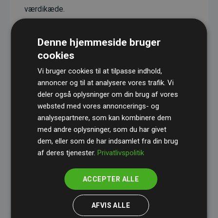
værdikæde.
Projekterne har en dokumenteret CO₂-
reducerende effekt, som i gennemsnit svarer til
Denne hjemmeside bruger
dobbelt så meget CO₂ som den estimerede
cookies
udledning fra hjemmesiden.
Vi bruger cookies til at tilpasse indhold,
Alle projekter er verificeret gennem
Gold
annoncer og til at analysere vores trafik. Vi
deler også oplysninger om din brug af vores
Standard
– en international ordning, der sikrer høj
websted med vores annoncerings- og
kvalitet og gennemsigtighed i klimainvesteringer.
analysepartnere, som kan kombinere dem
Du kan læse mere om de konkrete projekter
her.
med andre oplysninger, som du har givet
dem, eller som de har indsamlet fra din brug
af deres tjenester.
Privatlivspolitik
ACCEPTER ALLE
initiativet Websites, der støtter klimaprojekter
AFVIS ALLE