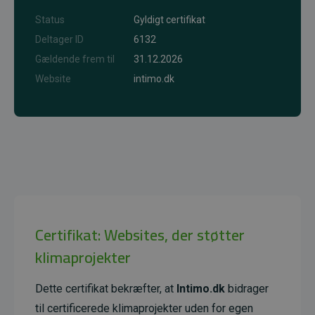
Status
Gyldigt certifikat
Deltager ID
6132
Gældende frem til
31.12.2026
Website
intimo.dk
Certifikat: Websites, der støtter
klimaprojekter
Dette certifikat bekræfter, at
Intimo.dk
bidrager
til certificerede klimaprojekter uden for egen