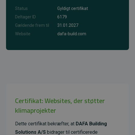
Status
Gyldigt certifikat
Deltager ID
6179
Gældende frem til
31.01.2027
Website
dafa-build.com
Certifikat: Websites, der støtter
klimaprojekter
Dette certifikat bekræfter, at
DAFA Building
Solutions A/S
bidrager til certificerede