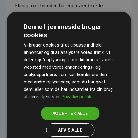
klimaprojekter uden for egen værdikæde.
Projekterne har en dokumenteret CO₂-
reducerende effekt, som i gennemsnit svarer til
Denne hjemmeside bruger
dobbelt så meget CO₂ som den estimerede
cookies
udledning fra hjemmesiden.
Vi bruger cookies til at tilpasse indhold,
Alle projekter er verificeret gennem
Gold
annoncer og til at analysere vores trafik. Vi
deler også oplysninger om din brug af vores
Standard
– en international ordning, der sikrer høj
websted med vores annoncerings- og
kvalitet og gennemsigtighed i klimainvesteringer.
analysepartnere, som kan kombinere dem
Du kan læse mere om de konkrete projekter
her.
med andre oplysninger, som du har givet
dem, eller som de har indsamlet fra din brug
af deres tjenester.
Privatlivspolitik
ACCEPTER ALLE
initiativet Websites, der støtter klimaprojekter
AFVIS ALLE