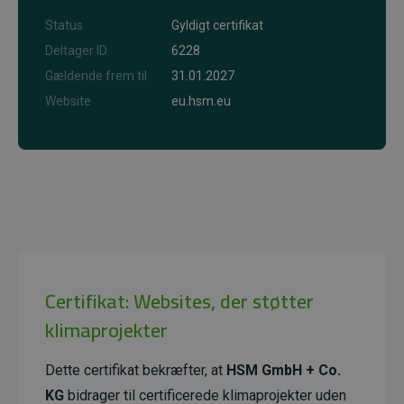
Status
Gyldigt certifikat
Deltager ID
6228
Gældende frem til
31.01.2027
Website
eu.hsm.eu
Certifikat: Websites, der støtter
klimaprojekter
Dette certifikat bekræfter, at
HSM GmbH + Co.
KG
bidrager til certificerede klimaprojekter uden