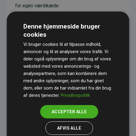
for egen værdikæde.
Projekterne har en dokumenteret CO₂-
reducerende effekt, som i gennemsnit svarer til
Denne hjemmeside bruger
dobbelt så meget CO₂ som den estimerede
cookies
udledning fra hjemmesiden.
Vi bruger cookies til at tilpasse indhold,
Alle projekter er verificeret gennem
Gold
annoncer og til at analysere vores trafik. Vi
deler også oplysninger om din brug af vores
Standard
– en international ordning, der sikrer høj
websted med vores annoncerings- og
kvalitet og gennemsigtighed i klimainvesteringer.
analysepartnere, som kan kombinere dem
Du kan læse mere om de konkrete projekter
her.
med andre oplysninger, som du har givet
dem, eller som de har indsamlet fra din brug
af deres tjenester.
Privatlivspolitik
ACCEPTER ALLE
initiativet Websites, der støtter klimaprojekter
AFVIS ALLE