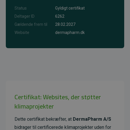
Status
Gyldigt certifikat
Deltager ID
6262
Gældende frem til
28.02.2027
Website
dermapharm.dk
Certifikat: Websites, der støtter
klimaprojekter
Dette certifikat bekræfter, at
DermaPharm A/S
bidrager til certificerede klimaprojekter uden for