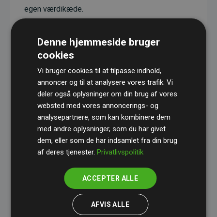
egen værdikæde.
Projekterne har en dokumenteret CO₂-
reducerende effekt, som i gennemsnit svarer til
Denne hjemmeside bruger
dobbelt så meget CO₂ som den estimerede
cookies
udledning fra hjemmesiden.
Vi bruger cookies til at tilpasse indhold,
Alle projekter er verificeret gennem
Gold
annoncer og til at analysere vores trafik. Vi
deler også oplysninger om din brug af vores
Standard
– en international ordning, der sikrer høj
websted med vores annoncerings- og
kvalitet og gennemsigtighed i klimainvesteringer.
analysepartnere, som kan kombinere dem
Du kan læse mere om de konkrete projekter
her.
med andre oplysninger, som du har givet
dem, eller som de har indsamlet fra din brug
af deres tjenester.
Privatlivspolitik
ACCEPTER ALLE
initiativet Websites, der støtter klimaprojekter
AFVIS ALLE