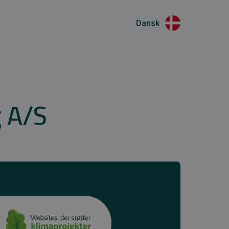
Dansk
g A/S