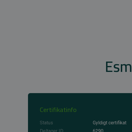
Esma
Certifikatinfo
Status
Gyldigt certifikat
Deltager ID
6290