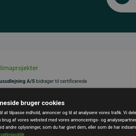
klimaprojekter
usudlejning A/S
bidrager til certificerede
ende effekt, som i gennemsnit svarer til dobbelt så
eside bruger cookies
ra hjemmesiden.
il at tilpasse indhold, annoncer og til at analysere vores trafik. Vi de
andard
– en international ordning, der sikrer høj kvalitet
n brug af vores websted med vores annoncerings- og analysepartne
u kan læse mere om de konkrete projekter
her.
 andre oplysninger, som du har givet dem, eller som de har indsamle
ivatlivspolitik