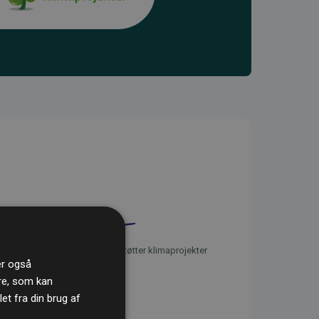
initiativet Websites, der støtter klimaprojekter
ler også
re, som kan
t fra din brug af