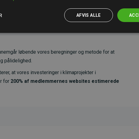
R
AFVIS ALLE
ACC
nemgår løbende vores beregninger og metode for at
g pålidelighed.
er, at vores investeringer i klimaprojekter i
r for
200% af medlemmernes websites estimerede