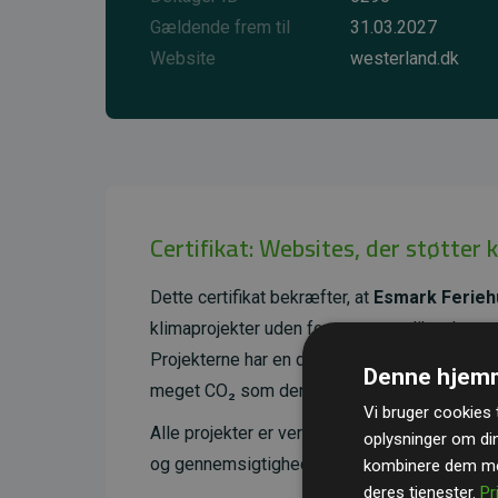
Gældende frem til
31.03.2027
Website
westerland.dk
Certifikat: Websites, der støtter 
Dette certifikat bekræfter, at
Esmark Ferieh
klimaprojekter uden for egen værdikæde.
Projekterne har en dokumenteret CO₂-reducer
Denne hjemm
meget CO₂ som den estimerede udledning f
Vi bruger cookies t
Alle projekter er verificeret gennem
Gold St
oplysninger om di
og gennemsigtighed i klimainvesteringer. D
kombinere dem med
deres tjenester.
Pr