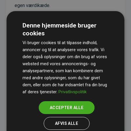
egen værdikæde.
Projekterne har en dokumenteret CO₂-
reducerende effekt, som i gennemsnit svarer til
Denne hjemmeside bruger
dobbelt så meget CO₂ som den estimerede
cookies
udledning fra hjemmesiden.
Vi bruger cookies til at tilpasse indhold,
Alle projekter er verificeret gennem
Gold
annoncer og til at analysere vores trafik. Vi
deler også oplysninger om din brug af vores
Standard
– en international ordning, der sikrer høj
websted med vores annoncerings- og
kvalitet og gennemsigtighed i klimainvesteringer.
analysepartnere, som kan kombinere dem
Du kan læse mere om de konkrete projekter
her.
med andre oplysninger, som du har givet
dem, eller som de har indsamlet fra din brug
af deres tjenester.
Privatlivspolitik
ACCEPTER ALLE
initiativet Websites, der støtter klimaprojekter
AFVIS ALLE