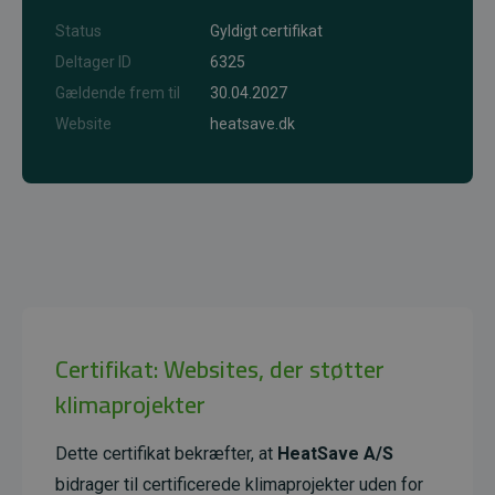
Status
Gyldigt certifikat
Deltager ID
6325
Gældende frem til
30.04.2027
Website
heatsave.dk
Certifikat: Websites, der støtter
klimaprojekter
Dette certifikat bekræfter, at
HeatSave A/S
bidrager til certificerede klimaprojekter uden for