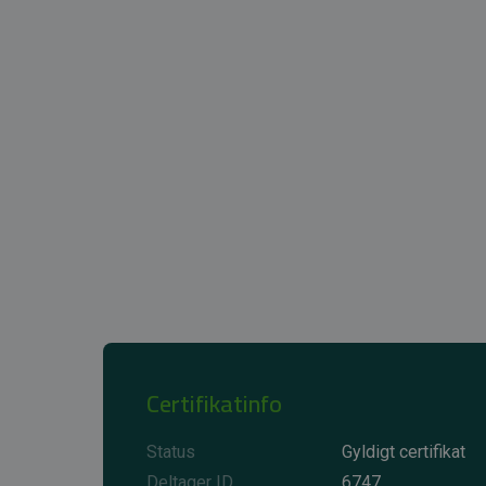
Certifikatinfo
Status
Gyldigt certifikat
Deltager ID
6747