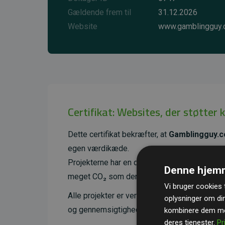
Gældende frem til
31.12.2026
Website
www.gamblingguy
Certifikat: Websites, der støtter 
Dette certifikat bekræfter, at
Gamblingguy.
egen værdikæde.
Projekterne har en dokumenteret CO₂-reducer
Denne hjemm
meget CO₂ som den estimerede udledning f
Vi bruger cookies t
Alle projekter er verificeret gennem
Gold St
oplysninger om di
og gennemsigtighed i klimainvesteringer. D
kombinere dem med
deres tjenester.
Pr