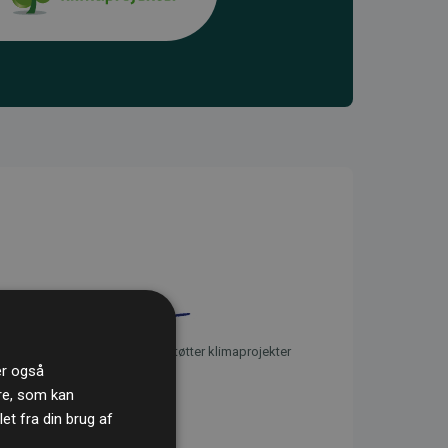
initiativet Websites, der støtter klimaprojekter
ler også
re, som kan
t fra din brug af