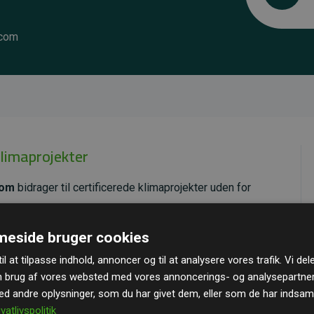
.com
klimaprojekter
com
bidrager til certificerede klimaprojekter uden for
ende effekt, som i gennemsnit svarer til dobbelt så
eside bruger cookies
ra hjemmesiden.
il at tilpasse indhold, annoncer og til at analysere vores trafik. Vi de
andard
– en international ordning, der sikrer høj kvalitet
n brug af vores websted med vores annoncerings- og analysepartne
u kan læse mere om de konkrete projekter
her.
 andre oplysninger, som du har givet dem, eller som de har indsamle
ivatlivspolitik