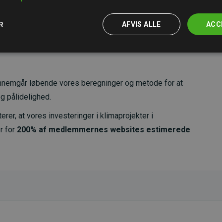
R
AFVIS ALLE
ACC
nemgår løbende vores beregninger og metode for at
g pålidelighed.
er, at vores investeringer i klimaprojekter i
r for
200% af medlemmernes websites estimerede