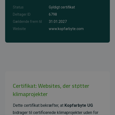
Status
Gyldigt certifikat
Deltager ID
6798
Gældende frem til
31.01.2027
Website
www.kopfarbyte.com
Certifikat: Websites, der støtter
klimaprojekter
Dette certifikat bekræfter, at
Kopfarbyte UG
bidrager til certificerede klimaprojekter uden for