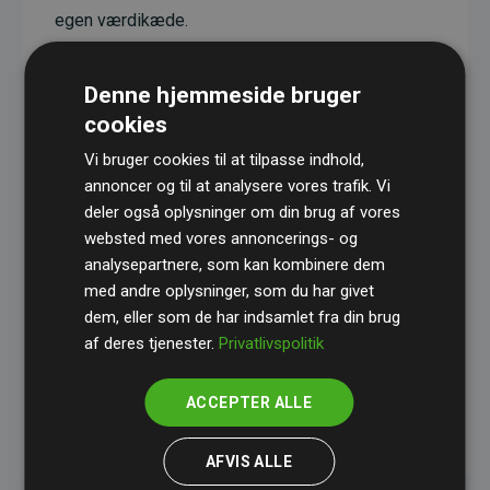
egen værdikæde.
Projekterne har en dokumenteret CO₂-
reducerende effekt, som i gennemsnit svarer til
Denne hjemmeside bruger
dobbelt så meget CO₂ som den estimerede
cookies
udledning fra hjemmesiden.
Vi bruger cookies til at tilpasse indhold,
Alle projekter er verificeret gennem
Gold
annoncer og til at analysere vores trafik. Vi
deler også oplysninger om din brug af vores
Standard
– en international ordning, der sikrer høj
websted med vores annoncerings- og
kvalitet og gennemsigtighed i klimainvesteringer.
analysepartnere, som kan kombinere dem
Du kan læse mere om de konkrete projekter
her.
med andre oplysninger, som du har givet
dem, eller som de har indsamlet fra din brug
af deres tjenester.
Privatlivspolitik
ACCEPTER ALLE
initiativet Websites, der støtter klimaprojekter
AFVIS ALLE