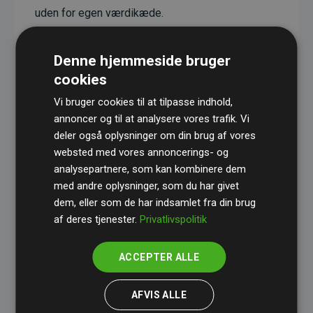
uden for egen værdikæde.
Projekterne har en dokumenteret CO₂-
reducerende effekt, som i gennemsnit svarer til
Denne hjemmeside bruger
dobbelt så meget CO₂ som den estimerede
cookies
udledning fra hjemmesiden.
Vi bruger cookies til at tilpasse indhold,
Alle projekter er verificeret gennem
Gold
annoncer og til at analysere vores trafik. Vi
deler også oplysninger om din brug af vores
Standard
– en international ordning, der sikrer høj
websted med vores annoncerings- og
kvalitet og gennemsigtighed i klimainvesteringer.
analysepartnere, som kan kombinere dem
Du kan læse mere om de konkrete projekter
her.
med andre oplysninger, som du har givet
dem, eller som de har indsamlet fra din brug
af deres tjenester.
Privatlivspolitik
ACCEPTER ALLE
initiativet Websites, der støtter klimaprojekter
AFVIS ALLE