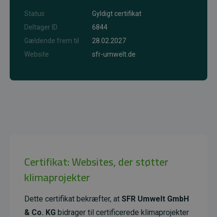
Status
Gyldigt certifikat
Deltager ID
6844
Gældende frem til
28.02.2027
Website
sfr-umwelt.de
Certifikat: Websites, der støtter
klimaprojekter
Dette certifikat bekræfter, at
SFR Umwelt GmbH
& Co. KG
bidrager til certificerede klimaprojekter