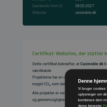
Gældende frem til
28.02.2027
Website
casinoble.dk
Certifikat: Websites, der støtter 
Dette certifikat bekræfter, at
Casinoble.dk
bi
værdikæde.
Projekterne har en dokumenteret CO₂-reducer
Denne hjemm
meget CO₂ som den estimerede udledning f
Vi bruger cookies t
Alle projekter er verificeret gennem
Gold St
oplysninger om di
og gennemsigtighed i klimainvesteringer. D
kombinere dem med
deres tjenester.
Pr