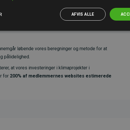
R
AFVIS ALLE
ACC
nemgår løbende vores beregninger og metode for at
g pålidelighed.
er, at vores investeringer i klimaprojekter i
r for
200% af medlemmernes websites estimerede