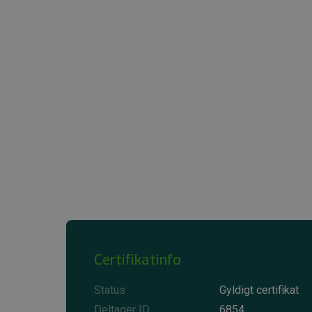
Certifikatinfo
Status
Gyldigt certifikat
Deltager ID
6854