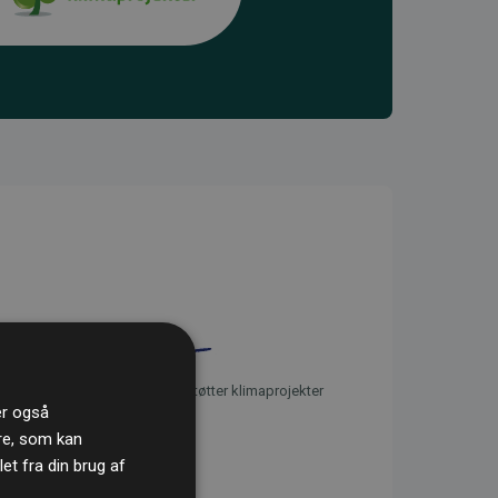
initiativet Websites, der støtter klimaprojekter
ler også
re, som kan
t fra din brug af