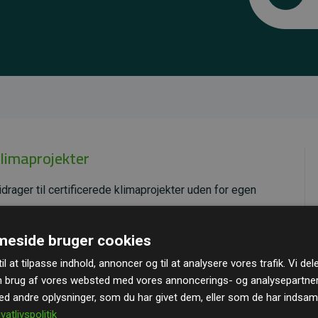
klimaprojekter
drager til certificerede klimaprojekter uden for egen
ende effekt, som i gennemsnit svarer til dobbelt så
eside bruger cookies
ra hjemmesiden.
il at tilpasse indhold, annoncer og til at analysere vores trafik. Vi de
andard
– en international ordning, der sikrer høj kvalitet
n brug af vores websted med vores annoncerings- og analysepartne
u kan læse mere om de konkrete projekter
her.
 andre oplysninger, som du har givet dem, eller som de har indsamle
ivatlivspolitik