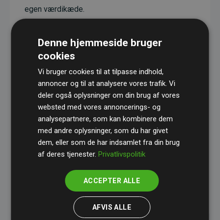
egen værdikæde.
Projekterne har en dokumenteret CO₂-
reducerende effekt, som i gennemsnit svarer til
Denne hjemmeside bruger
dobbelt så meget CO₂ som den estimerede
cookies
udledning fra hjemmesiden.
Vi bruger cookies til at tilpasse indhold,
Alle projekter er verificeret gennem
Gold
annoncer og til at analysere vores trafik. Vi
deler også oplysninger om din brug af vores
Standard
– en international ordning, der sikrer høj
websted med vores annoncerings- og
kvalitet og gennemsigtighed i klimainvesteringer.
analysepartnere, som kan kombinere dem
Du kan læse mere om de konkrete projekter
her.
med andre oplysninger, som du har givet
dem, eller som de har indsamlet fra din brug
af deres tjenester.
Privatlivspolitik
ACCEPTER ALLE
initiativet Websites, der støtter klimaprojekter
AFVIS ALLE