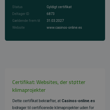
Status
Gyldigt certifikat
Deltager ID
6873
Gældende frem til
31.03.2027
Website
www.casinos-online.es
Certifikat: Websites, der støtter
klimaprojekter
Dette certifikat bekræfter, at
Casinos-online.es
bidrager til certificerede klimaprojekter uden for