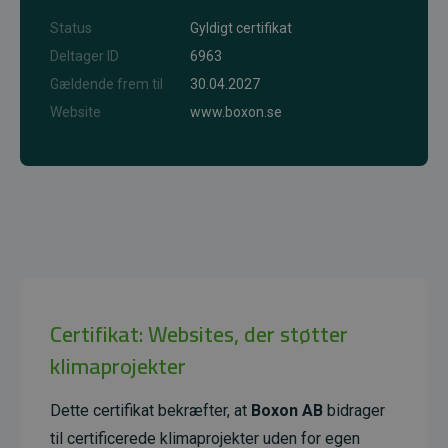
Status
Gyldigt certifikat
Deltager ID
6963
Gældende frem til
30.04.2027
Website
www.boxon.se
Certifikat: Websites, der støtter
klimaprojekter
Dette certifikat bekræfter, at
Boxon AB
bidrager
til certificerede klimaprojekter uden for egen