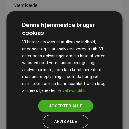
værdikæde.
Projekterne har en dokumenteret CO₂-
reducerende effekt, som i gennemsnit svarer til
Denne hjemmeside bruger
dobbelt så meget CO₂ som den estimerede
cookies
udledning fra hjemmesiden.
Vi bruger cookies til at tilpasse indhold,
Alle projekter er verificeret gennem
Gold
annoncer og til at analysere vores trafik. Vi
deler også oplysninger om din brug af vores
Standard
– en international ordning, der sikrer høj
websted med vores annoncerings- og
kvalitet og gennemsigtighed i klimainvesteringer.
analysepartnere, som kan kombinere dem
Du kan læse mere om de konkrete projekter
her.
med andre oplysninger, som du har givet
dem, eller som de har indsamlet fra din brug
af deres tjenester.
Privatlivspolitik
ACCEPTER ALLE
initiativet Websites, der støtter klimaprojekter
AFVIS ALLE